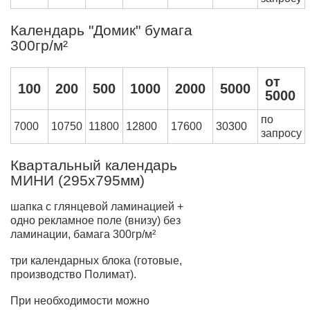
Календарь "Домик" бумага
300гр/м²
от
100
200
500
1000
2000
5000
5000
по
7000
10750
11800
12800
17600
30300
запросу
Квартальный календарь
МИНИ (295х795мм)
шапка с глянцевой ламинацией +
одно рекламное поле (внизу) без
ламинации, бамага 300гр/м²
три календарных блока (готовые,
производство Полимат).
При необходимости можно