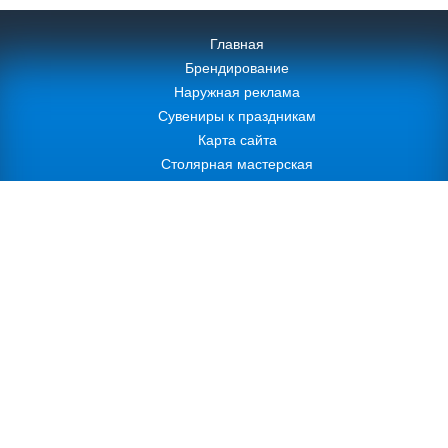
Главная
Брендирование
Наружная реклама
Сувениры к праздникам
Карта сайта
Столярная мастерская
+7 (495)
730-89-12
+7 (495)
221-58-13
+7 (495)
221-58-36
ra6x9@yandex.ru
Создание сайта
- ARD media